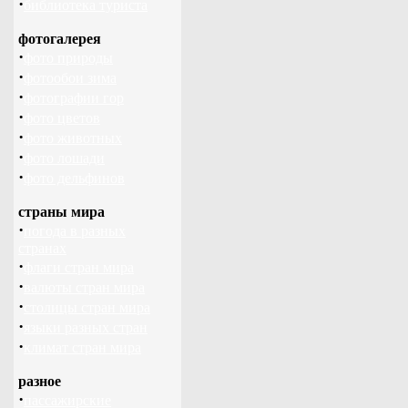
·
библиотека туриста
фотогалерея
·
фото природы
·
фотообои зима
·
фотографии гор
·
фото цветов
·
фото животных
·
фото лошади
·
фото дельфинов
страны мира
·
погода в разных
странах
·
флаги стран мира
·
валюты стран мира
·
столицы стран мира
·
языки разных стран
·
климат стран мира
разное
·
пассажирские