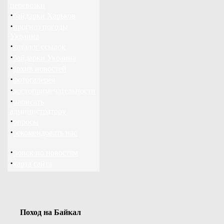
перевозки
·
байдарки Харьков
·
прогноз погоды
Украина
·
каталог ссылок
·
байдарки Украина
·
архив новостей
·
фотогалерея
·
достопримечательности
·
написать
администратору
·
опросы
·
рекомендовать нас
·
поиск по новостям
·
карта сайта
Поход на Байкал