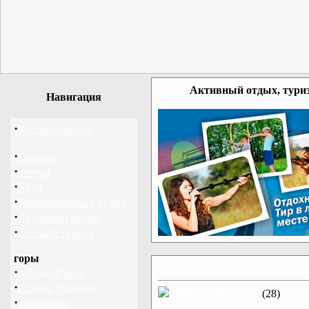
Активный отдых, туриз
Навигация
·
Рейтинг сайтов
·
Главная
·
Форум
·
Клуб
·
Корпоративный отдых
·
Активный отдых
·
Детский туризм
горы
Г
·
походы Крым
·
походы Украина
Выбор снаряжения
(28)
·
альпинизм