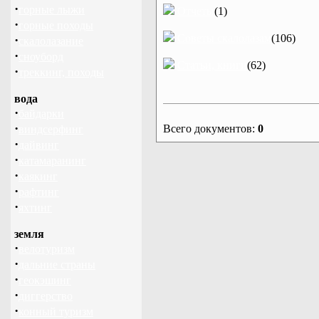
·
горные лыжи
Отчеты
(1)
·
горные походы
Советы скалолазам
(106)
·
скалолазание
·
сноуборд
Статьи, книги
(62)
·
треккинг, походы
вода
·
байдарки
·
Всего документов:
0
виндсерфинг
·
дайвинг
·
катамаранинг
·
каякинг
·
рафтинг
·
яхтинг
земля
·
велотуризм
·
дальние страны
·
геокэшинг
·
диггерство
·
конный туризм