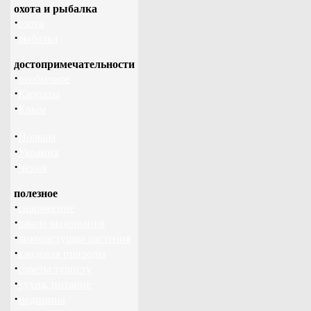
охота и рыбалка
·
охота
·
рыбалка
достопримечательности
·
необычное
·
Карпаты
·
Крым
·
Польша
·
Украина
·
Чехия
полезное
·
снаряжение
·
школа выживания
·
дикорастущие растения
·
кладовая природы
·
советы туристу
·
кухня, питание
·
медицина