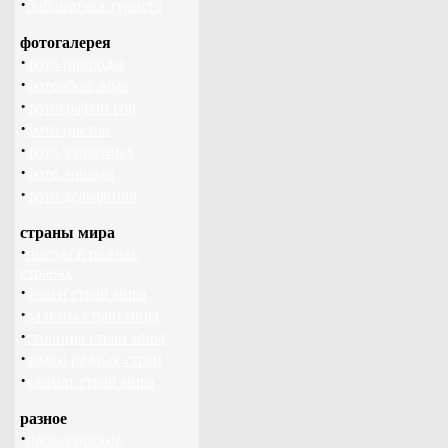
·
библиотека туриста
фотогалерея
·
фото природы
·
фотообои зима
·
фотографии гор
·
фото цветов
·
фото животных
·
фото лошади
·
фото дельфинов
страны мира
·
погода в разных
странах
·
флаги стран мира
·
валюты стран мира
·
столицы стран мира
·
языки разных стран
·
климат стран мира
разное
·
пассажирские