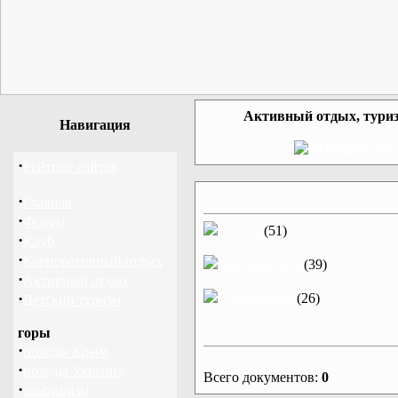
Активный отдых, туриз
Навигация
·
Рейтинг сайтов
·
Главная
·
Форум
Статьи
(51)
·
Клуб
·
Корпоративный отдых
Техника езды
(39)
·
Активный отдых
·
Экипировка
(26)
Детский туризм
горы
·
походы Крым
·
походы Украина
Всего документов:
0
·
альпинизм