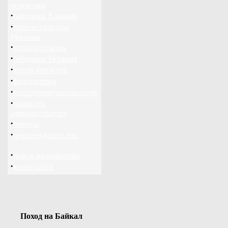
перевозки
·
байдарки Харьков
·
прогноз погоды
Украина
·
каталог ссылок
·
байдарки Украина
·
архив новостей
·
фотогалерея
·
достопримечательности
·
написать
администратору
·
опросы
·
рекомендовать нас
·
поиск по новостям
·
карта сайта
Поход на Байкал