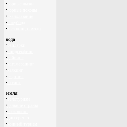
·
горные лыжи
·
горные походы
·
скалолазание
·
сноуборд
·
треккинг, походы
вода
·
байдарки
·
виндсерфинг
·
дайвинг
·
катамаранинг
·
каякинг
·
рафтинг
·
яхтинг
земля
·
велотуризм
·
дальние страны
·
геокэшинг
·
диггерство
·
конный туризм