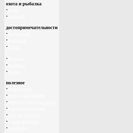
охота и рыбалка
·
охота
·
рыбалка
достопримечательности
·
необычное
·
Карпаты
·
Крым
·
Польша
·
Украина
·
Чехия
полезное
·
снаряжение
·
школа выживания
·
дикорастущие растения
·
кладовая природы
·
советы туристу
·
кухня, питание
·
медицина