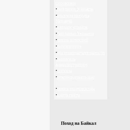
перевозки
·
байдарки Харьков
·
прогноз погоды
Украина
·
каталог ссылок
·
байдарки Украина
·
архив новостей
·
фотогалерея
·
достопримечательности
·
написать
администратору
·
опросы
·
рекомендовать нас
·
поиск по новостям
·
карта сайта
Поход на Байкал