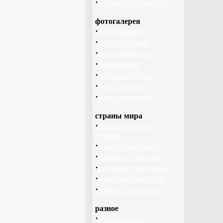
·
библиотека туриста
фотогалерея
·
фото природы
·
фотообои зима
·
фотографии гор
·
фото цветов
·
фото животных
·
фото лошади
·
фото дельфинов
страны мира
·
погода в разных
странах
·
флаги стран мира
·
валюты стран мира
·
столицы стран мира
·
языки разных стран
·
климат стран мира
разное
·
пассажирские