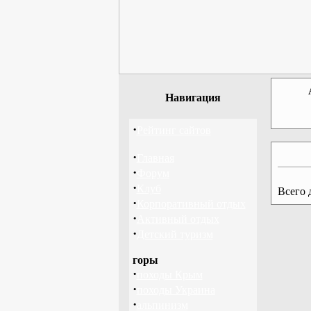
Навигация
·
Рейтинг сайтов
·
Главная
·
Форум
·
Клуб
Всего 
·
Корпоративный отдых
·
Активный отдых
·
Детский туризм
горы
·
походы Крым
·
походы Украина
·
альпинизм