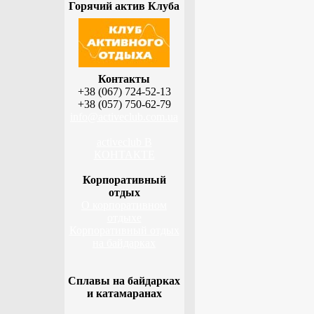
Горячий актив Клуба
Контакты
+38 (067) 724-52-13
+38 (057) 750-62-79
info@activeclub.com.ua
activeclub В
КОНТАКТЕ
Корпоративный
отдых
О корпоративном
отдыхе
Корпоративный отдых
на байдарках
Сплавы на байдарках
и катамаранах