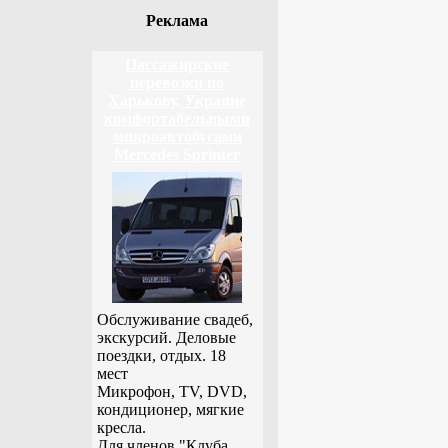
Реклама
Пассажирские
перевозки по
Харькову, Украине
комфортабельными
микроавтобусами
Mercedes Sprinter
Обслуживание свадеб,
экскурсий. Деловые
поездки, отдых. 18
мест
Микрофон, TV, DVD,
кондиционер, мягкие
кресла.
Для членов "Клуба