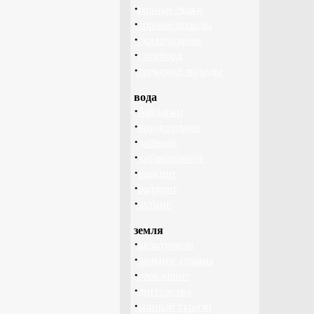
·
горные лыжи
·
горные походы
·
скалолазание
·
сноуборд
·
треккинг, походы
вода
·
байдарки
·
виндсерфинг
·
дайвинг
·
катамаранинг
·
каякинг
·
рафтинг
·
яхтинг
земля
·
велотуризм
·
дальние страны
·
геокэшинг
·
диггерство
·
конный туризм