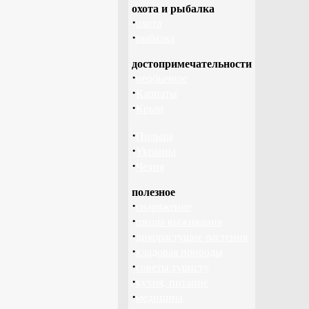
охота и рыбалка
·
охота
·
рыбалка
достопримечательности
·
необычное
·
Карпаты
·
Крым
·
Польша
·
Украина
·
Чехия
полезное
·
снаряжение
·
школа выживания
·
дикорастущие растения
·
кладовая природы
·
советы туристу
·
кухня, питание
·
медицина