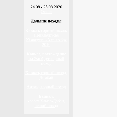
24.08 - 25.08.2020
Оскол
Дальние походы
Кавказ,
горный поход,
Приэльбрусье
23 августа - 3 сентября
2010
Кавказ, восхождение
на Эльбрус
горный
поход
Кавказ,
горный поход,
Домбай
Алтай,
горный поход
Байкал,
хребет Хамар-Дабан,
пеший поход