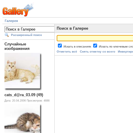
Галерея
Поиск в Галерее
Расширенный поиск
Случайные
Искать в описаниях
Искать по ключевым с
изображения
Отметить всё
Снять отметку со всего
Инвертир
cats_d@ra_03.09 (49)
Дата: 20.04.2006
Просмотров: 4686