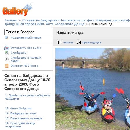
Галерея
Сплавы на байдарках с baidarki.com.ua, фото байдарок, фотогра
Донцу 18-20 апреля 2009. Фото Северского Донца
Наша команда
Наша команда
Расширенный поиск
первая
предыдущая
Отправить как eCard
Слайд-шоу
Слайд-шоу в полный
экран
Экспорт RSS фото
Сплав на байдарках по
Северскому Донцу 18-20
апреля 2009. Фото
Северского Донца
1. Прибыли на реку, собираем
байдарки
...
15. Фото байдарки
16. Байдарки на воде
17. Выполнение маневра
18. Проходим между
островами