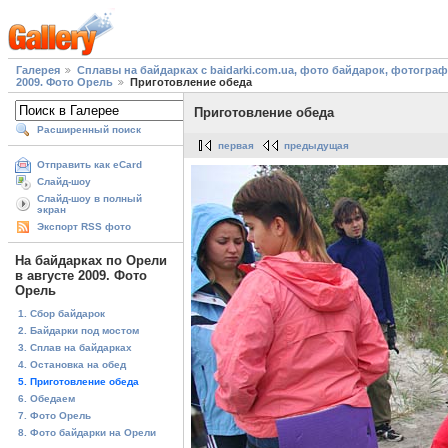
Галерея
Сплавы на байдарках с baidarki.com.ua, фото байдарок, фотогра
2009. Фото Орель
Приготовление обеда
Приготовление обеда
Расширенный поиск
первая
предыдущая
Отправить как eCard
Слайд-шоу
Слайд-шоу в полный
экран
Экспорт RSS фото
На байдарках по Орели
в августе 2009. Фото
Орель
1. Сбор байдарок
2. Байдарки под мостом
3. Сплав на байдарках
4. Остановка на обед
5. Приготовление обеда
6. Обедаем
7. Фото Орель
8. Фото байдарки на Орели