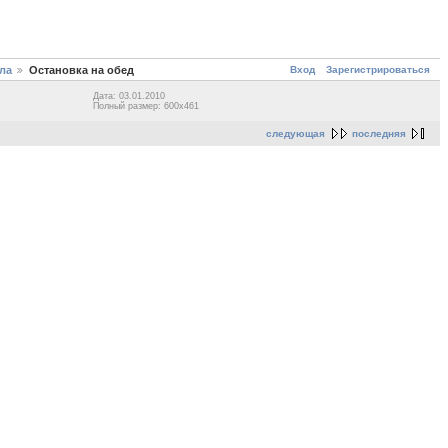
Вход
Зарегистрироваться
ула
Остановка на обед
Дата: 03.01.2010
Полный размер: 600x461
следующая
последняя