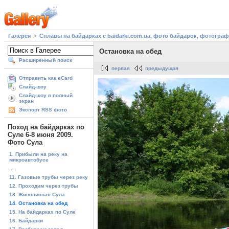
Галерея
Сплавы на байдарках с baidarki.com.ua, фото байдарок, фотогра
Остановка на обед
Расширенный поиск
первая
предыдущая
Отправить как eCard
Слайд-шоу
Слайд-шоу в полный
экран
Экспорт RSS фото
Поход на байдарках по
Суле 6-8 июня 2009.
Фото Сула
1. Прибыли на реку на
микроавтобусе
...
11. Газовые трубы через реку
12. Проходим через трубы
13. Живописная Сула
14. Остановка на обед
15. На байдарках по Суле
16. Байдарки