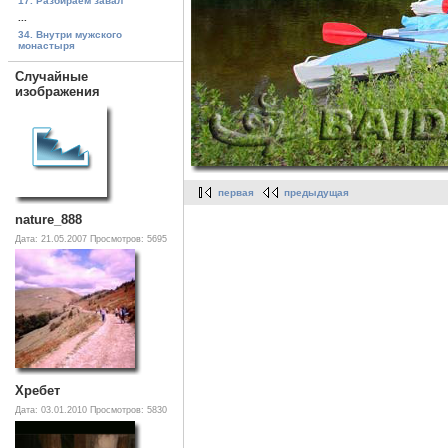
17. Разбираем завал
...
34. Внутри мужского
монастыря
Случайные
изображения
первая
предыдущая
nature_888
Дата: 21.05.2007
Просмотров: 5695
Хребет
Дата: 03.01.2010
Просмотров: 5830