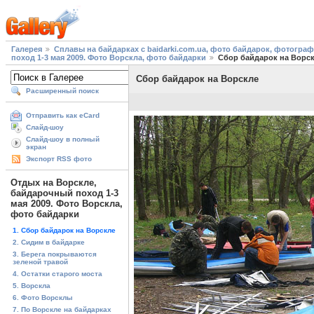
Галерея
Сплавы на байдарках с baidarki.com.ua, фото байдарок, фотогра
поход 1-3 мая 2009. Фото Ворскла, фото байдарки
Сбор байдарок на Ворс
Сбор байдарок на Ворскле
Расширенный поиск
Отправить как eCard
Слайд-шоу
Слайд-шоу в полный
экран
Экспорт RSS фото
Отдых на Ворскле,
байдарочный поход 1-3
мая 2009. Фото Ворскла,
фото байдарки
1. Сбор байдарок на Ворскле
2. Сидим в байдарке
3. Берега покрываются
зеленой травой
4. Остатки старого моста
5. Ворскла
6. Фото Ворсклы
7. По Ворскле на байдарках