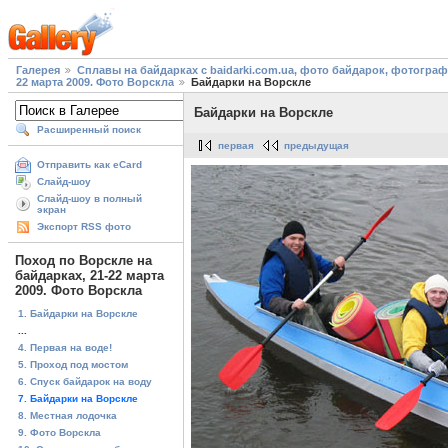
Галерея
Сплавы на байдарках с baidarki.com.ua, фото байдарок, фотогра
22 марта 2009. Фото Ворскла
Байдарки на Ворскле
Байдарки на Ворскле
Расширенный поиск
первая
предыдущая
Отправить как eCard
Слайд-шоу
Слайд-шоу в полный
экран
Экспорт RSS фото
Поход по Ворскле на
байдарках, 21-22 марта
2009. Фото Ворскла
1. Байдарки на Ворскле
...
4. Первая на воде!
5. Проход под мостом
6. Спуск байдарок на воду
7. Байдарки на Ворскле
8. Местная лодочка
9. Фото Ворскла