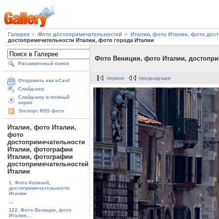
Галерея
Фото достопримечательностей
Италия, фото Италии, фото до
достопримечательности Италии, фото города Италии
Фото Вениции, фото Италии, достопри
Расширенный поиск
первая
предыдущая
Отправить как eCard
Слайд-шоу
Слайд-шоу в полный
экран
Экспорт RSS фото
Италия, фото Италии,
фото
достопримечательности
Италии, фотографии
Италии, фотографии
достопримечательностей
Италии
1. Фото Колизей,
достопримечательности
Италии
...
122. Фото Вениции, фото
Италии,...