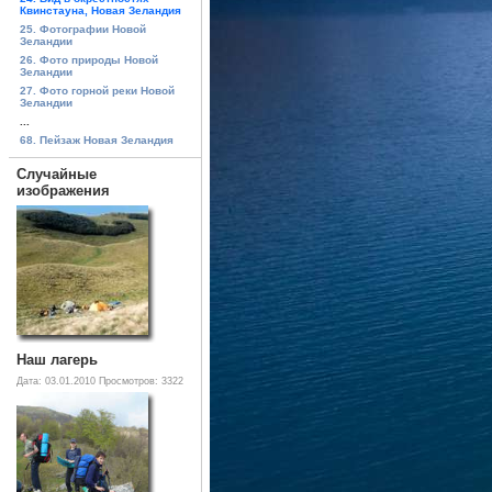
Квинстауна, Новая Зеландия
25. Фотографии Новой
Зеландии
26. Фото природы Новой
Зеландии
27. Фото горной реки Новой
Зеландии
...
68. Пейзаж Новая Зеландия
Случайные
изображения
Наш лагерь
Дата: 03.01.2010
Просмотров: 3322