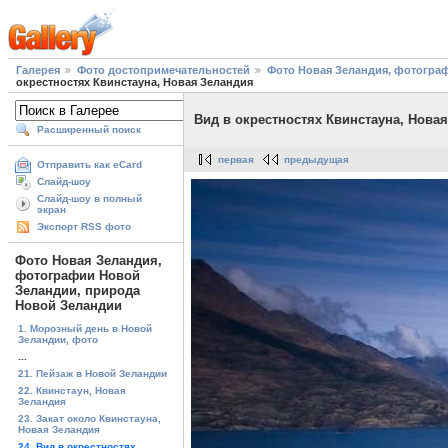
Галерея
Фото достопримечательностей
Фото Новая Зеландия, фотогра
окрестностях Квинстауна, Новая Зеландия
Вид в окрестностях Квинстауна, Нова
Расширенный поиск
первая
предыдущая
Отправить как eCard
Слайд-шоу
Слайд-шоу в полный
экран
Экспорт RSS фото
Фото Новая Зеландия,
фотографии Новой
Зеландии, природа
Новой Зеландии
1. Морозный день в Новой
Зеландии, фото
...
21. Пейзаж в Новой Зеландии
22. Квинстаун, Новая
Зеландия
23. Закат около Квинстауна,
Новая Зеландия
24. Вид в окрестностях