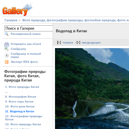
Галерея
Фото природа, фотографии природы, фотообои природа, фото на
Водопад в Китае
Расширенный поиск
первая
предыдущая
Отправить как eCard
Слайд-шоу
Слайд-шоу в полный
экран
Экспорт RSS фото
Фотографии природы
Китая, фото Китая,
природа Китая
1. Фото природы Китая
...
8. Фотография Китая
9. Фото горы Китая
10. Фото реки Китая
11. Водопад в Китае
12. Фотографии природы
Китая
13. Фото природы Китая