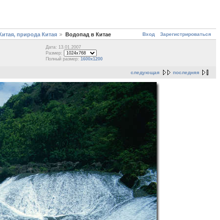
Вход
Зарегистрироваться
итая, природа Китая
Водопад в Китае
Дата: 13.01.2007
Размер:
Полный размер:
1600x1200
следующая
последняя