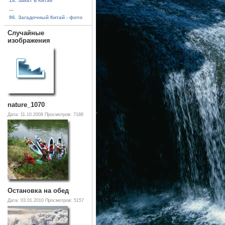
14. Закат в Китае
...
96. Загадочный Китай - фото
Случайные
изображения
nature_1070
Дата: 11.10.2008
Просмотров: 7188
Остановка на обед
Дата: 03.01.2010
Просмотров: 5157