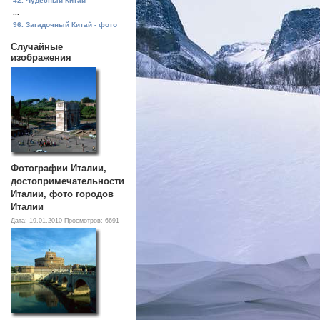
42. Чудесный Китай
...
96. Загадочный Китай - фото
Случайные
изображения
Фотографии Италии,
достопримечательности
Италии, фото городов
Италии
Дата: 19.01.2010
Просмотров: 6691