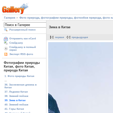
Галерея
Фото природа, фотографии природы, фотообои природа, фото на
Зима в Китае
Расширенный поиск
первая
предыдущая
Отправить как eCard
Слайд-шоу
Слайд-шоу в полный
экран
Экспорт RSS фото
Фотографии природы
Китая, фото Китая,
природа Китая
1. Фото природы Китая
...
36. Заснеженая длоина в
Китае
37. Ледники Китая
38. Зимний пейзаж
39. Зима в Китае
40. Зимний пейзаж
41. Горы Китая