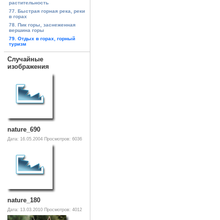
растительность
77. Быстрая горная река, реки
в горах
78. Пик горы, заснеженная
вершина горы
79. Отдых в горах, горный
туризм
Случайные
изображения
nature_690
Дата: 16.05.2004
Просмотров: 6036
nature_180
Дата: 13.03.2010
Просмотров: 4012