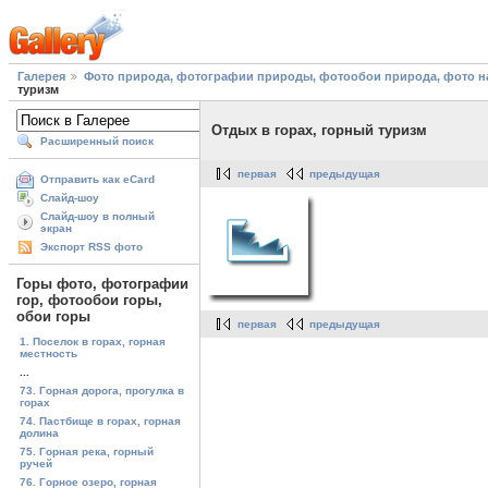
Галерея
Фото природа, фотографии природы, фотообои природа, фото на
туризм
Отдых в горах, горный туризм
Расширенный поиск
первая
предыдущая
Отправить как eCard
Слайд-шоу
Слайд-шоу в полный
экран
Экспорт RSS фото
Горы фото, фотографии
гор, фотообои горы,
обои горы
первая
предыдущая
1. Поселок в горах, горная
местность
...
73. Горная дорога, прогулка в
горах
74. Пастбище в горах, горная
долина
75. Горная река, горный
ручей
76. Горное озеро, горная