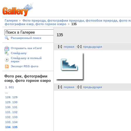
Галерея
Фото природа, фотографии природы, фотообои природа, фото на
фотографии озер, фото горное озеро
135
135
Расширенный поиск
первая
предыдущая
Отправить как eCard
Слайд-шоу
Слайд-шоу в полный
экран
Экспорт RSS фото
Фото рек, фотографии
озер, фото горное озеро
первая
предыдущая
1. 001
...
128. 129
129. 130
130. 131
131. 132
132. 133
133. 134
134. 135