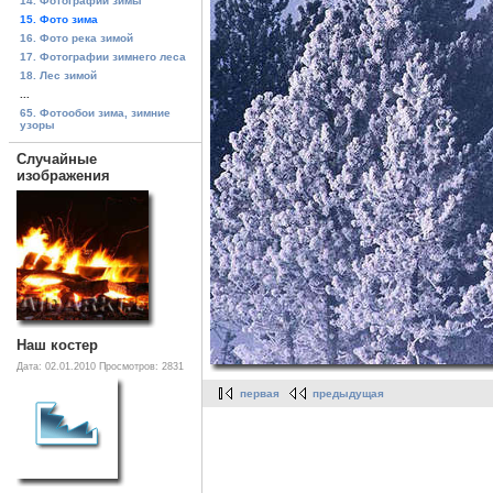
14. Фотографии зимы
15. Фото зима
16. Фото река зимой
17. Фотографии зимнего леса
18. Лес зимой
...
65. Фотообои зима, зимние
узоры
Случайные
изображения
Наш костер
Дата: 02.01.2010
Просмотров: 2831
первая
предыдущая