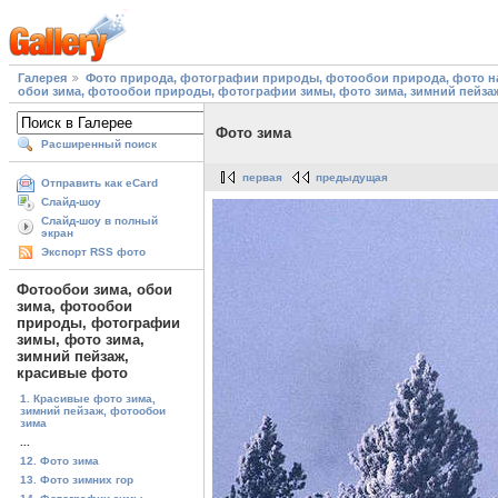
Галерея
Фото природа, фотографии природы, фотообои природа, фото на
обои зима, фотообои природы, фотографии зимы, фото зима, зимний пейза
Фото зима
Расширенный поиск
первая
предыдущая
Отправить как eCard
Слайд-шоу
Слайд-шоу в полный
экран
Экспорт RSS фото
Фотообои зима, обои
зима, фотообои
природы, фотографии
зимы, фото зима,
зимний пейзаж,
красивые фото
1. Красивые фото зима,
зимний пейзаж, фотообои
зима
...
12. Фото зима
13. Фото зимних гор