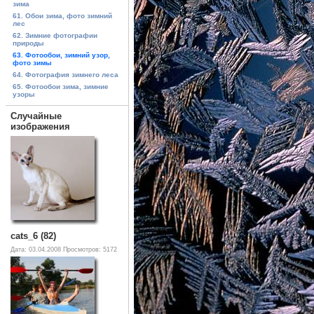
зима
61. Обои зима, фото зимний
лес
62. Зимние фотографии
природы
63. Фотообои, зимний узор,
фото зимы
64. Фотография зимнего леса
65. Фотообои зима, зимние
узоры
Случайные
изображения
cats_6 (82)
Дата: 03.04.2008
Просмотров: 5172