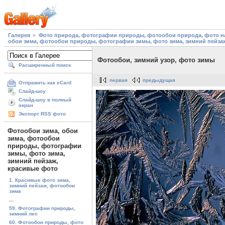
Галерея
Фото природа, фотографии природы, фотообои природа, фото на
обои зима, фотообои природы, фотографии зимы, фото зима, зимний пейза
Фотообои, зимний узор, фото зимы
Расширенный поиск
первая
предыдущая
Отправить как eCard
Слайд-шоу
Слайд-шоу в полный
экран
Экспорт RSS фото
Фотообои зима, обои
зима, фотообои
природы, фотографии
зимы, фото зима,
зимний пейзаж,
красивые фото
1. Красивые фото зима,
зимний пейзаж, фотообои
зима
...
59. Фотографии природы,
зимний лес
60. Фотообои природы, фото