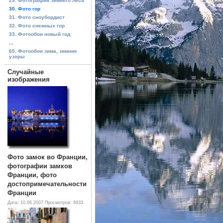
29. Фотография зимнего леса
30. Фото гор
31. Фото сноубордист
32. Фото снежных гор
33. Фотообои новый год
...
65. Фотообои зима, зимние
узоры
Случайные
изображения
Фото замок во Франции,
фотографии замков
Франции, фото
достопримечательности
Франции
Дата: 10.06.2007
Просмотров: 8933