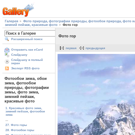
Галерея
Фото природа, фотографии природы, фотообои природа, фото на
зимний пейзаж, красивые фото
Фото гор
Фото гор
Расширенный поиск
первая
предыдущая
Отправить как eCard
Слайд-шоу
Слайд-шоу в полный
экран
Экспорт RSS фото
Фотообои зима, обои
зима, фотообои
природы, фотографии
зимы, фото зима,
зимний пейзаж,
красивые фото
1. Красивые фото зима,
зимний пейзаж, фотообои
зима
...
27. Фото горы
28. Фотообои горы