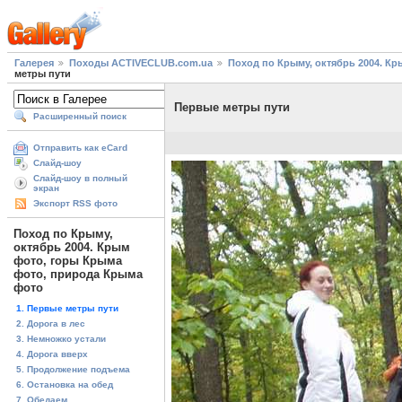
Галерея
Походы ACTIVECLUB.com.ua
Поход по Крыму, октябрь 2004. К
метры пути
Первые метры пути
Расширенный поиск
Отправить как eCard
Слайд-шоу
Слайд-шоу в полный
экран
Экспорт RSS фото
Поход по Крыму,
октябрь 2004. Крым
фото, горы Крыма
фото, природа Крыма
фото
1. Первые метры пути
2. Дорога в лес
3. Немножко устали
4. Дорога вверх
5. Продолжение подъема
6. Остановка на обед
7. Обедаем