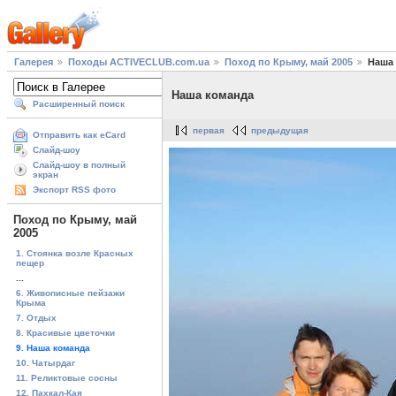
Галерея
Походы ACTIVECLUB.com.ua
Поход по Крыму, май 2005
Наша
Наша команда
Расширенный поиск
первая
предыдущая
Отправить как eCard
Слайд-шоу
Слайд-шоу в полный
экран
Экспорт RSS фото
Поход по Крыму, май
2005
1. Стоянка возле Красных
пещер
...
6. Живописные пейзажи
Крыма
7. Отдых
8. Красивые цветочки
9. Наша команда
10. Чатырдаг
11. Реликтовые сосны
12. Пахкал-Кая