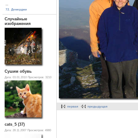
...
72. Демерджи
Случайные
изображения
Сушим обувь
Дата: 03.01.2010
Просмотров: 3210
первая
предыдущая
cats_5 (37)
Дата: 28.11.2007
Просмотров: 4980