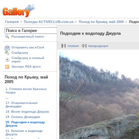
Галерея
Походы ACTIVECLUB.com.ua
Поход по Крыму, май 2005
Подх
Подходим к водопаду Джурла
Расширенный поиск
первая
предыдущая
Отправить как eCard
Слайд-шоу
Слайд-шоу в полный
экран
Экспорт RSS фото
Поход по Крыму, май
2005
1. Стоянка возле Красных
пещер
...
17. Очаровательная
Демерджи
18. Возле водопада Джурла
19. Склоны Демерджи
20. Подходим к водопаду
Джурла
21. Купание в водопаде
Джурла