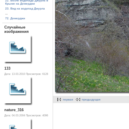
22. Возле водопада Джурла в
Крыме на Демерджи
23. Вид на водопад Джурла
...
72. Демерджи
Случайные
изображения
133
Дата: 13.03.2010
Просмотров: 6128
первая
предыдущая
nature_316
Дата: 04.03.2004
Просмотров: 4096