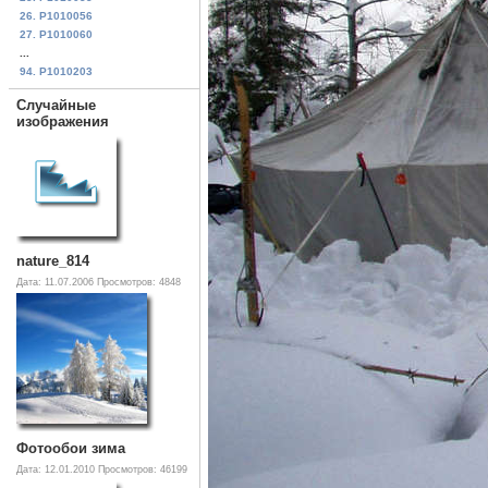
26. P1010056
27. P1010060
...
94. P1010203
Случайные
изображения
nature_814
Дата: 11.07.2006
Просмотров: 4848
Фотообои зима
Дата: 12.01.2010
Просмотров: 46199