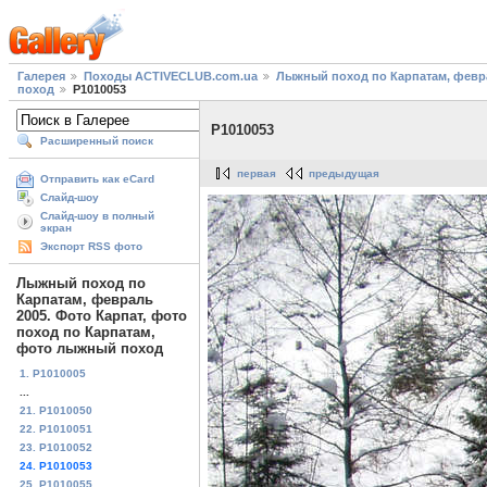
Галерея
Походы ACTIVECLUB.com.ua
Лыжный поход по Карпатам, февра
поход
P1010053
P1010053
Расширенный поиск
первая
предыдущая
Отправить как eCard
Слайд-шоу
Слайд-шоу в полный
экран
Экспорт RSS фото
Лыжный поход по
Карпатам, февраль
2005. Фото Карпат, фото
поход по Карпатам,
фото лыжный поход
1. P1010005
...
21. P1010050
22. P1010051
23. P1010052
24. P1010053
25. P1010055