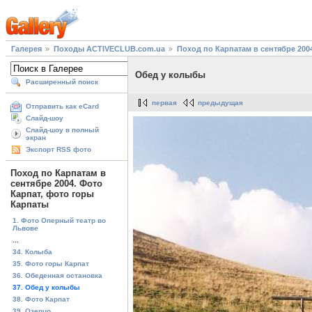
Галерея
Походы ACTIVECLUB.com.ua
Поход по Карпатам в сентябре 200
Обед у колыбы
Расширенный поиск
первая
предыдущая
Отправить как eCard
Слайд-шоу
Слайд-шоу в полный
экран
Экспорт RSS фото
Поход по Карпатам в
сентябре 2004. Фото
Карпат, фото горы
Карпаты
1. Фото Оперный театр во
Львове
...
34. Колыба
35. Фото горы Карпат
36. Обеденная остановка
37. Обед у колыбы
38. Фото Карпат
39. Озерцо