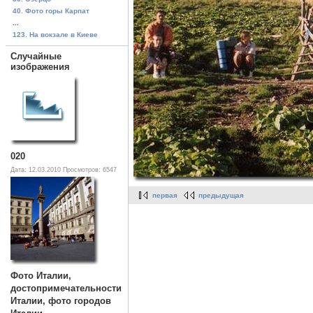
40. Фото горы Карпат
...
123. На вокзале в Киеве
Случайные
изображения
020
Дата: 12.03.2010
Просмотров: 6547
первая
предыдущая
Фото Италии,
достопримечательности
Италии, фото городов