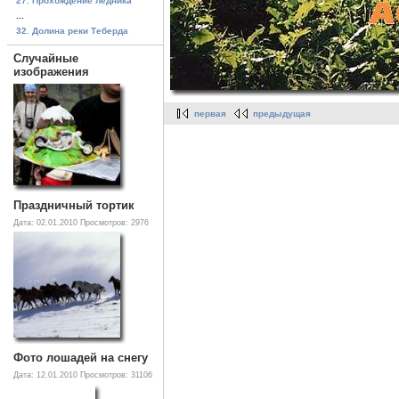
27. Прохождение ледника
...
32. Долина реки Теберда
Случайные
изображения
первая
предыдущая
Праздничный тортик
Дата: 02.01.2010
Просмотров: 2976
Фото лошадей на снегу
Дата: 12.01.2010
Просмотров: 31106