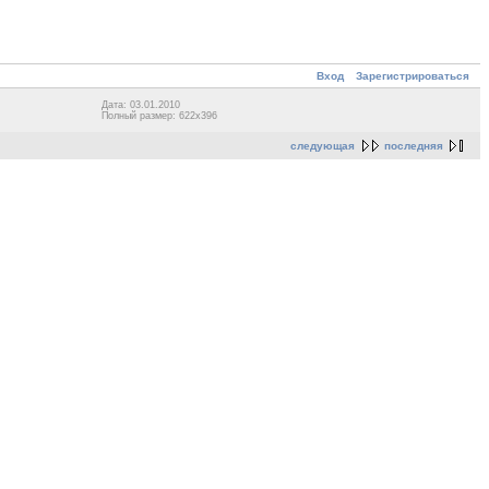
Вход
Зарегистрироваться
Дата: 03.01.2010
Полный размер: 622x396
следующая
последняя