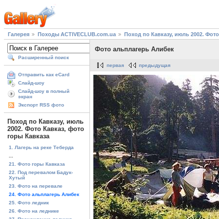
Галерея
Походы ACTIVECLUB.com.ua
Поход по Кавказу, июль 2002. Фото
Фото альплагерь Алибек
Расширенный поиск
первая
предыдущая
Отправить как eCard
Слайд-шоу
Слайд-шоу в полный
экран
Экспорт RSS фото
Поход по Кавказу, июль
2002. Фото Кавказ, фото
горы Кавказа
1. Лагерь на реке Теберда
...
21. Фото горы Кавказа
22. Под перевалом Бадук-
Хутый
23. Фото на перевале
24. Фото альплагерь Алибек
25. Фото ледник
26. Фото на леднике