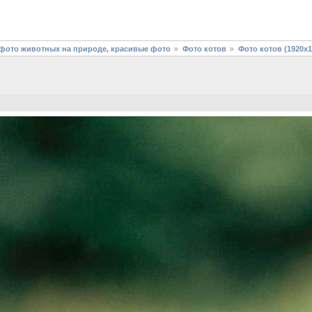
фото животных на природе, красивые фото
Фото котов
Фото котов (1920х1