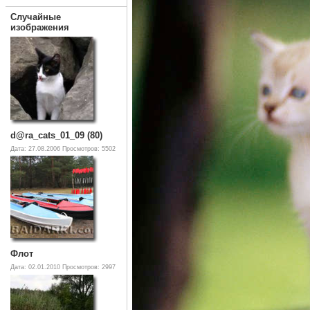
Случайные
изображения
d@ra_cats_01_09 (80)
Дата: 27.08.2006
Просмотров: 5502
Флот
Дата: 02.01.2010
Просмотров: 2997