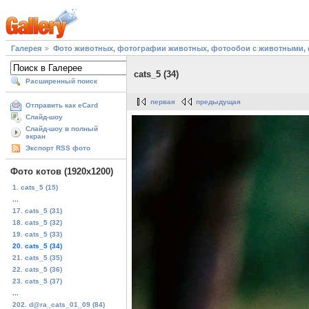
Галерея
Фото животных, фотографии животных, фотообои с животными, 
cats_5 (34)
Расширенный поиск
первая
предыдущая
Отправить как eCard
Слайд-шоу
Слайд-шоу в полный
экран
Экспорт RSS фото
Фото котов (1920х1200)
1. cats_5 (15)
...
17. cats_5 (31)
18. cats_5 (32)
19. cats_5 (33)
20. cats_5 (34)
21. cats_5 (35)
22. cats_5 (36)
23. cats_5 (37)
...
202. d@ra_cats_01_09 (84)