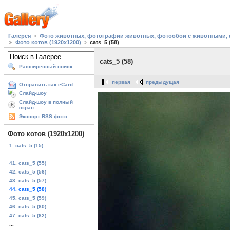
Галерея
Фото животных, фотографии животных, фотообои с животными, 
Фото котов (1920х1200)
cats_5 (58)
cats_5 (58)
Расширенный поиск
первая
предыдущая
Отправить как eCard
Слайд-шоу
Слайд-шоу в полный
экран
Экспорт RSS фото
Фото котов (1920х1200)
1. cats_5 (15)
...
41. cats_5 (55)
42. cats_5 (56)
43. cats_5 (57)
44. cats_5 (58)
45. cats_5 (59)
46. cats_5 (60)
47. cats_5 (62)
...