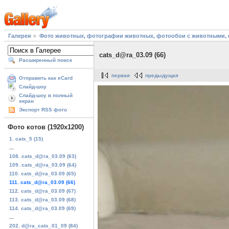
Галерея
Фото животных, фотографии животных, фотообои с животными, 
cats_d@ra_03.09 (66)
Расширенный поиск
первая
предыдущая
Отправить как eCard
Слайд-шоу
Слайд-шоу в полный
экран
Экспорт RSS фото
Фото котов (1920х1200)
1. cats_5 (15)
...
108. cats_d@ra_03.09 (63)
109. cats_d@ra_03.09 (64)
110. cats_d@ra_03.09 (65)
111. cats_d@ra_03.09 (66)
112. cats_d@ra_03.09 (67)
113. cats_d@ra_03.09 (68)
114. cats_d@ra_03.09 (69)
...
202. d@ra_cats_01_09 (84)