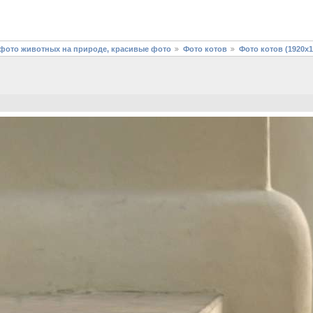
фото животных на природе, красивые фото
Фото котов
Фото котов (1920х1