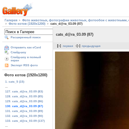
Галерея
Фото животных, фотографии животных, фотообои с животными, 
Фото котов (1920х1200)
cats_d@ra_03.09 (87)
cats_d@ra_03.09 (87)
Расширенный поиск
первая
предыдущая
Отправить как eCard
Слайд-шоу
Слайд-шоу в полный
экран
Экспорт RSS фото
Фото котов (1920х1200)
1. cats_5 (15)
...
127. cats_d@ra_03.09 (83)
128. cats_d@ra_03.09 (85)
129. cats_d@ra_03.09 (86)
130. cats_d@ra_03.09 (87)
131. cats_d@ra_03.09 (89)
132. cats_d@ra_03.09 (90)
133. cats_d@ra_03.09 (137)
...