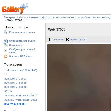
Галерея
Фото животных, фотографии животных, фотообои с животными, 
Web_37005
Web_37005
Расширенный поиск
первая
предыдущая
Отправить как eCard
Слайд-шоу
Слайд-шоу в полный
экран
Экспорт RSS фото
Фото котов
1. Фото котов (1920х1200)
...
388. DWHJ_30007
389. DWHJ_30008
390. DWHJ_30018
391. h
392. my_work_d@ra_2007
393. my_work_d@ra_2892
394. Web_37005