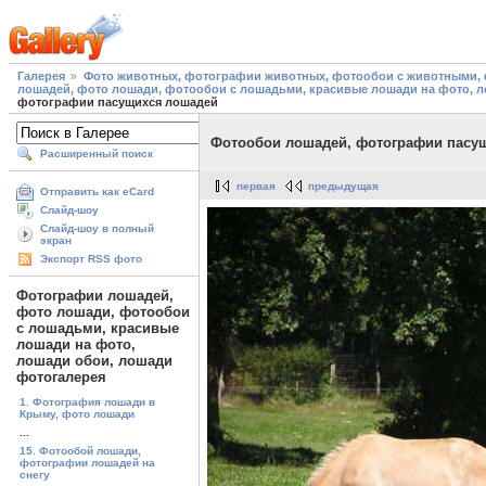
Галерея
Фото животных, фотографии животных, фотообои с животными, 
лошадей, фото лошади, фотообои с лошадьми, красивые лошади на фото, 
фотографии пасущихся лошадей
Фотообои лошадей, фотографии пасу
Расширенный поиск
первая
предыдущая
Отправить как eCard
Слайд-шоу
Слайд-шоу в полный
экран
Экспорт RSS фото
Фотографии лошадей,
фото лошади, фотообои
с лошадьми, красивые
лошади на фото,
лошади обои, лошади
фотогалерея
1. Фотография лошади в
Крыму, фото лошади
...
15. Фотообой лошади,
фотографии лошадей на
снегу