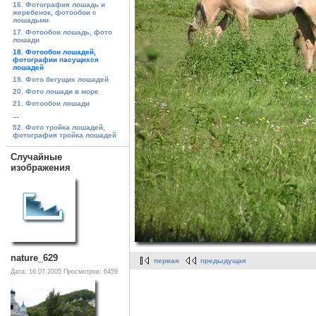
16. Фотография лошадь и
жеребенок, фотообои с
лошадьми
17. Фотообои лошадь, фото
лошади
18. Фотообои лошадей,
фотографии пасущихся
лошадей
19. Фото бегущих лошадей
20. Фото лошади в море
21. Фотообои лошади
...
52. Фото тройка лошадей,
фотография тройка лошадей
Случайные
изображения
nature_629
первая
предыдущая
Дата: 16.07.2005
Просмотров: 6459