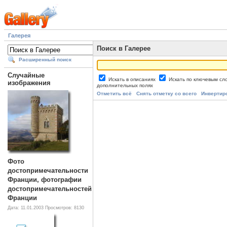
Галерея
Поиск в Галерее
Расширенный поиск
Случайные
Искать в описаниях
Искать по ключевым с
изображения
дополнительных полях
Отметить всё
Снять отметку со всего
Инвертир
Фото
достопримечательности
Франции, фотографии
достопримечательностей
Франции
Дата: 11.01.2003
Просмотров: 8130