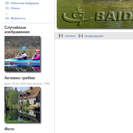
20. Обносим байдарки
21. Обнос
...
25. Живность
Случайные
изображения
первая
предыдущая
Активно гребем
Дата: 03.01.2010
Просмотров: 3765
Фото