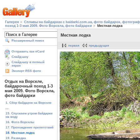
Галерея
Сплавы на байдарках с baidarki.com.ua, фото байдарок, фотогра
поход 1-3 мая 2009. Фото Ворскла, фото байдарки
Местная лодка
Местная лодка
Расширенный поиск
первая
предыдущая
Отправить как eCard
Слайд-шоу
Слайд-шоу в полный
экран
Экспорт RSS фото
Отдых на Ворскле,
байдарочный поход 1-3
мая 2009. Фото Ворскла,
фото байдарки
1. Сбор байдарок на Ворскле
...
15. Спускаем утром байдарки
на воду
16. Фото Ворсклы
17. Прохождение препятствий
18. Местная лодка
19. Разведка