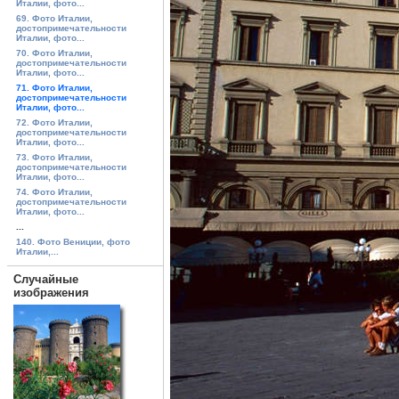
Италии, фото...
69. Фото Италии,
достопримечательности
Италии, фото...
70. Фото Италии,
достопримечательности
Италии, фото...
71. Фото Италии,
достопримечательности
Италии, фото...
72. Фото Италии,
достопримечательности
Италии, фото...
73. Фото Италии,
достопримечательности
Италии, фото...
74. Фото Италии,
достопримечательности
Италии, фото...
...
140. Фото Вениции, фото
Италии,...
Случайные
изображения