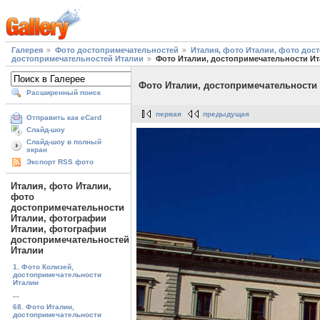
Галерея
Фото достопримечательностей
Италия, фото Италии, фото до
достопримечательностей Италии
Фото Италии, достопримечательности Ит
Фото Италии, достопримечательности 
Расширенный поиск
первая
предыдущая
Отправить как eCard
Слайд-шоу
Слайд-шоу в полный
экран
Экспорт RSS фото
Италия, фото Италии,
фото
достопримечательности
Италии, фотографии
Италии, фотографии
достопримечательностей
Италии
1. Фото Колизей,
достопримечательности
Италии
...
68. Фото Италии,
достопримечательности