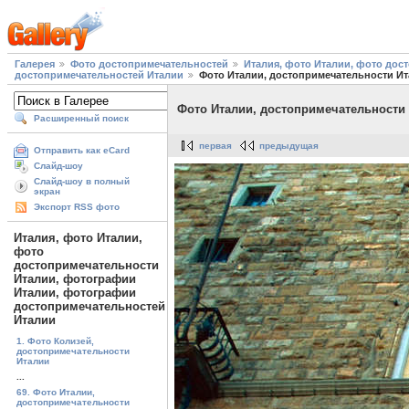
Галерея
Фото достопримечательностей
Италия, фото Италии, фото до
достопримечательностей Италии
Фото Италии, достопримечательности Ит
Фото Италии, достопримечательности 
Расширенный поиск
первая
предыдущая
Отправить как eCard
Слайд-шоу
Слайд-шоу в полный
экран
Экспорт RSS фото
Италия, фото Италии,
фото
достопримечательности
Италии, фотографии
Италии, фотографии
достопримечательностей
Италии
1. Фото Колизей,
достопримечательности
Италии
...
69. Фото Италии,
достопримечательности