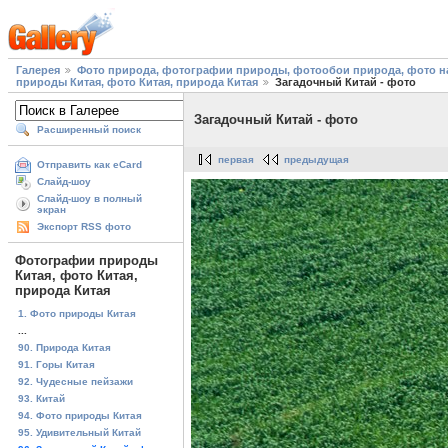
Галерея
Фото природа, фотографии природы, фотообои природа, фото на
природы Китая, фото Китая, природа Китая
Загадочный Китай - фото
Загадочный Китай - фото
Расширенный поиск
первая
предыдущая
Отправить как eCard
Слайд-шоу
Слайд-шоу в полный
экран
Экспорт RSS фото
Фотографии природы
Китая, фото Китая,
природа Китая
1. Фото природы Китая
...
90. Природа Китая
91. Горы Китая
92. Чудесные пейзажи
93. Китай
94. Фото природы Китая
95. Удивительный Китай