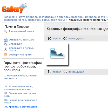
Галерея
Фото природа, фотографии природы, фотообои природа, фото на
фотографии гор, фотообои горы, обои горы
Красивые фотографии гор, 
Красивые фотографии гор, горные цв
Расширенный поиск
первая
предыдущая
Отправить как eCard
Слайд-шоу
Слайд-шоу в полный
экран
Экспорт RSS фото
Горы фото, фотографии
гор, фотообои горы,
обои горы
первая
предыдущая
1. Поселок в горах, горная
местность
...
31. Заснеженные горы,
красивая природа гор
32. Горная местность, пик
горы
33. Горная река, водопад в
горах
34. Красивые фотографии