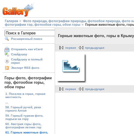
Галерея
Фото природа, фотографии природы, фотообои природа, фото на
фотографии гор, фотообои горы, обои горы
Горные животные фото, гор
Горные животные фото, горы в Крыму
Расширенный поиск
первая
предыдущая
Отправить как eCard
Слайд-шоу
Слайд-шоу в полный
экран
Экспорт RSS фото
Горы фото, фотографии
гор, фотообои горы,
обои горы
первая
предыдущая
1. Поселок в горах, горная
местность
...
58. Горный ручей, реки
горного Алтая
59. Горный туризм фото,
подъем на гору
60. Австрия горы фото,
фотографии летних гор
61. Горные животные фото,