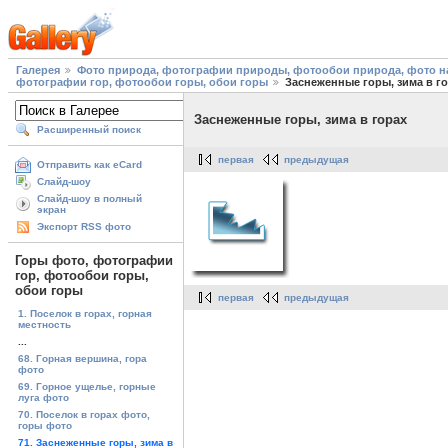
Галерея
Фото природа, фотографии природы, фотообои природа, фото на
фотографии гор, фотообои горы, обои горы
Заснеженные горы, зима в г
Заснеженные горы, зима в горах
Расширенный поиск
первая
предыдущая
Отправить как eCard
Слайд-шоу
Слайд-шоу в полный
экран
Экспорт RSS фото
Горы фото, фотографии
гор, фотообои горы,
обои горы
первая
предыдущая
1. Поселок в горах, горная
местность
...
68. Горная вершина, гора
фото
69. Горное ущелье, горные
луга фото
70. Поселок в горах фото,
горы фото
71. Заснеженные горы, зима в