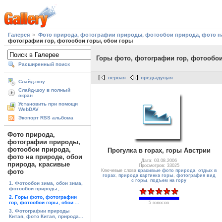
Галерея
Фото природа, фотографии природы, фотообои природа, фото на
фотографии гор, фотообои горы, обои горы
Горы фото, фотографии гор, фотообои
Расширенный поиск
первая
предыдущая
Слайд-шоу
Слайд-шоу в полный
экран
Установить при помощи
WebDAV
Экспорт RSS альбома
Фото природа,
фотографии природы,
фотообои природа,
Прогулка в горах, горы Австрии
фото на природе, обои
Дата: 03.08.2006
природа, красивые
Просмотров: 33025
Ключевые слова
красивые фото природа
,
отдых в
фото
горах
,
природа картинка горы
,
фотография вид
с горы
,
подъем на гору
1. Фотообои зима, обои зима,
фотообои природы,...
2. Горы фото, фотографии
гор, фотообои горы, обои ...
5 голосов
3. Фотографии природы
Китая, фото Китая, природа...