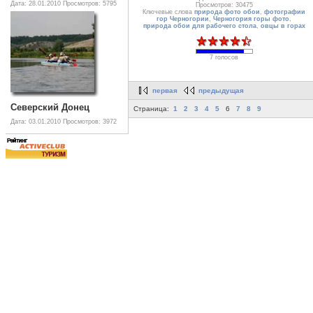
Дата: 28.01.2010
Просмотров: 5795
Просмотров: 30475
Ключевые слова
природа фото обои
,
фотографии
гор Черногории
,
Черногория горы фото
,
природа обои для рабочего стола
,
овцы в горах
7 голосов
первая
предыдущая
Северский Донец
Страница:
1
2
3
4
5
6
7
8
9
Дата: 03.01.2010
Просмотров: 3972