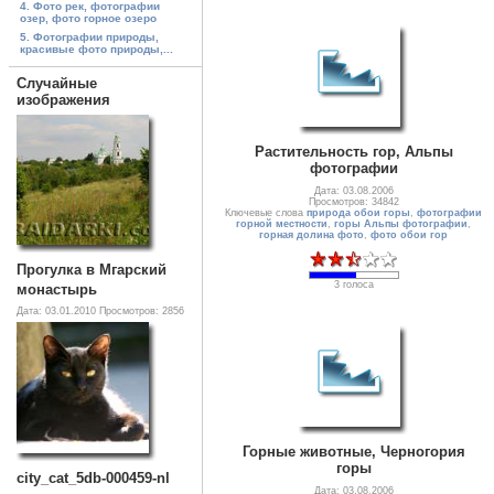
4. Фото рек, фотографии
озер, фото горное озеро
5. Фотографии природы,
красивые фото природы,...
Случайные
изображения
Растительность гор, Альпы
фотографии
Дата: 03.08.2006
Просмотров: 34842
Ключевые слова
природа обои горы
,
фотографии
горной местности
,
горы Альпы фотографии
,
горная долина фото
,
фото обои гор
Прогулка в Мгарский
3 голоса
монастырь
Дата: 03.01.2010
Просмотров: 2856
Горные животные, Черногория
горы
city_cat_5db-000459-nl
Дата: 03.08.2006