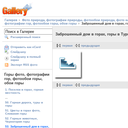
Галерея
Фото природа, фотографии природы, фотообои природа, фото на
фотографии гор, фотообои горы, обои горы
Заброшенный дом в горах, г
Заброшенный дом в горах, горы в Ту
Расширенный поиск
первая
предыдущая
Отправить как eCard
Слайд-шоу
Слайд-шоу в полный
экран
Экспорт RSS фото
Горы фото, фотографии
гор, фотообои горы,
обои горы
первая
предыдущая
1. Поселок в горах, горная
местность
...
50. Горная дорога, туры в
горы
51. Цветы в горах фото,
Словакия горы
52. Горные животные,
Черногория горы
53. Заброшенный дом в горах,