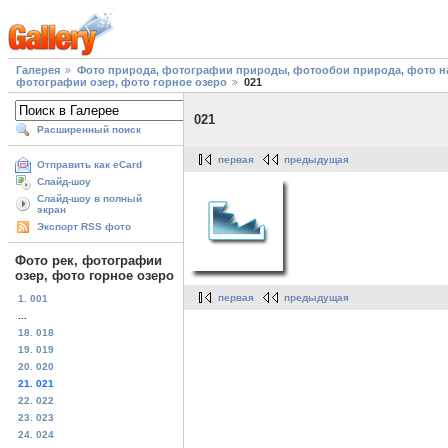
Галерея
Фото природа, фотографии природы, фотообои природа, фото на
фотографии озер, фото горное озеро
021
021
Расширенный поиск
первая
предыдущая
Отправить как eCard
Слайд-шоу
Слайд-шоу в полный
экран
Экспорт RSS фото
Фото рек, фотографии
озер, фото горное озеро
первая
предыдущая
1. 001
...
18. 018
19. 019
20. 020
21. 021
22. 022
23. 023
24. 024