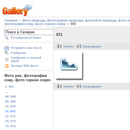
Галерея
Фото природа, фотографии природы, фотообои природа, фото на
фотографии озер, фото горное озеро
071
071
Расширенный поиск
первая
предыдущая
Отправить как eCard
Слайд-шоу
Слайд-шоу в полный
экран
Экспорт RSS фото
Фото рек, фотографии
озер, фото горное озеро
первая
предыдущая
1. 001
...
68. 068
69. 069
70. 070
71. 071
72. 072
73. 073
74. 074