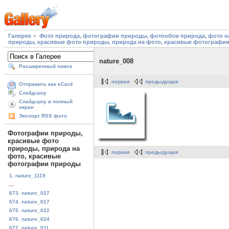
Галерея
Фото природа, фотографии природы, фотообои природа, фото на
природы, красивые фото природы, природа на фото, красивые фотографи
nature_008
Расширенный поиск
первая
предыдущая
Отправить как eCard
Слайд-шоу
Слайд-шоу в полный
экран
Экспорт RSS фото
Фотографии природы,
красивые фото
природы, природа на
первая
предыдущая
фото, красивые
фотографии природы
1. nature_1119
...
673. nature_027
674. nature_017
675. nature_022
676. nature_024
677. nature_011