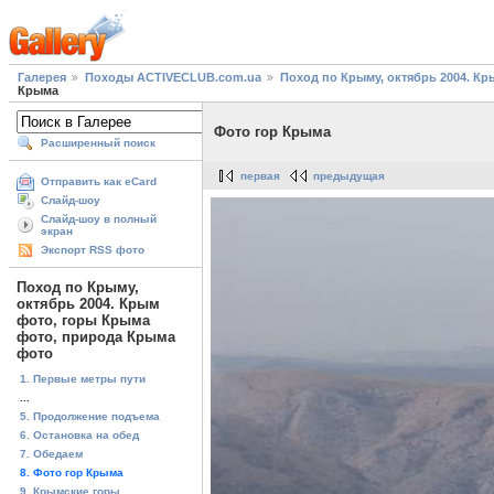
Галерея
Походы ACTIVECLUB.com.ua
Поход по Крыму, октябрь 2004. К
Крыма
Фото гор Крыма
Расширенный поиск
первая
предыдущая
Отправить как eCard
Слайд-шоу
Слайд-шоу в полный
экран
Экспорт RSS фото
Поход по Крыму,
октябрь 2004. Крым
фото, горы Крыма
фото, природа Крыма
фото
1. Первые метры пути
...
5. Продолжение подъема
6. Остановка на обед
7. Обедаем
8. Фото гор Крыма
9. Крымские горы