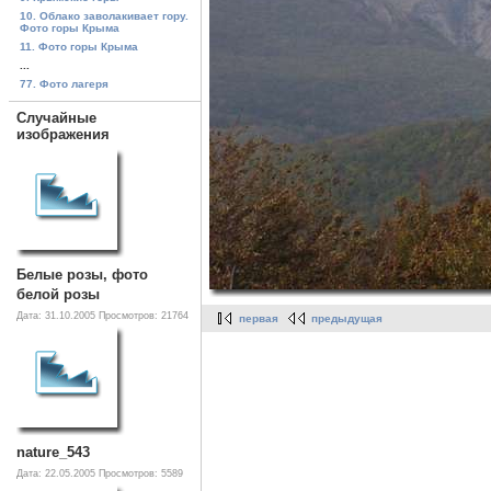
10. Облако заволакивает гору.
Фото горы Крыма
11. Фото горы Крыма
...
77. Фото лагеря
Случайные
изображения
Белые розы, фото
белой розы
Дата: 31.10.2005
Просмотров: 21764
первая
предыдущая
nature_543
Дата: 22.05.2005
Просмотров: 5589