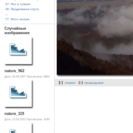
27. Лес в тумане
28. Продолжаем спуск
...
77. Фото лагеря
Случайные
изображения
nature_962
Дата: 04.08.2007
Просмотров: 6864
первая
предыдущая
nature_119
Дата: 13.03.2010
Просмотров: 4284