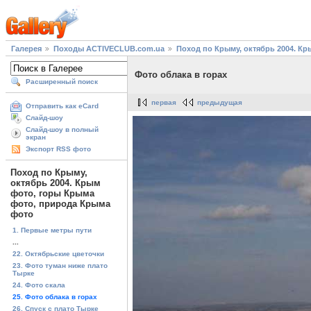
Галерея
Походы ACTIVECLUB.com.ua
Поход по Крыму, октябрь 2004. К
Фото облака в горах
Расширенный поиск
первая
предыдущая
Отправить как eCard
Слайд-шоу
Слайд-шоу в полный
экран
Экспорт RSS фото
Поход по Крыму,
октябрь 2004. Крым
фото, горы Крыма
фото, природа Крыма
фото
1. Первые метры пути
...
22. Октябрьские цветочки
23. Фото туман ниже плато
Тырке
24. Фото скала
25. Фото облака в горах
26. Спуск с плато Тырке