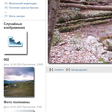
71. Маленький водопадик
72. Осенние краски Крыма
...
77. Фото лагеря
Случайные
изображения
002
Дата: 12.03.2010
Просмотров: 13293
первая
предыдущая
Фото полонины
Дата: 03.01.2010
Просмотров: 4795