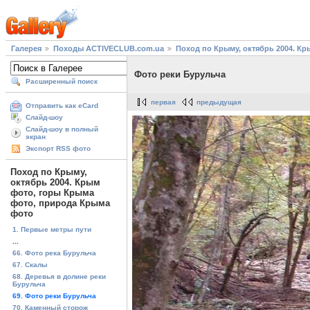
Галерея
Походы ACTIVECLUB.com.ua
Поход по Крыму, октябрь 2004. К
Фото реки Бурульча
Расширенный поиск
первая
предыдущая
Отправить как eCard
Слайд-шоу
Слайд-шоу в полный
экран
Экспорт RSS фото
Поход по Крыму,
октябрь 2004. Крым
фото, горы Крыма
фото, природа Крыма
фото
1. Первые метры пути
...
66. Фото река Бурульча
67. Скалы
68. Деревья в долине реки
Бурульча
69. Фото реки Бурульча
70. Каменный сторож