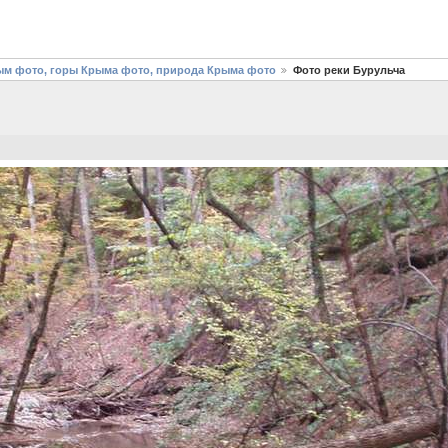
рым фото, горы Крыма фото, природа Крыма фото
Фото реки Бурульча