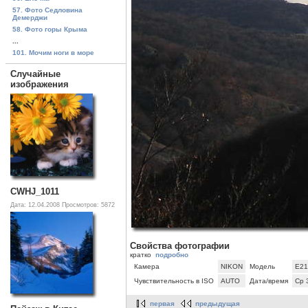
57. Фото Седловина
Демерджи
58. Фото горы Крыма
...
101. Мочим ноги в море
Случайные
изображения
CWHJ_1011
Дата: 12.04.2008
Просмотров: 5872
Свойства фотографии
кратко
подробно
Камера
NIKON
Модель
E21
Чувствительность в ISO
AUTO
Дата/время
Ср 
первая
предыдущая