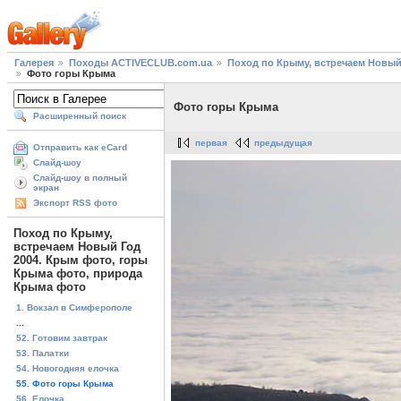
Галерея
Походы ACTIVECLUB.com.ua
Поход по Крыму, встречаем Новый
Фото горы Крыма
Фото горы Крыма
Расширенный поиск
первая
предыдущая
Отправить как eCard
Слайд-шоу
Слайд-шоу в полный
экран
Экспорт RSS фото
Поход по Крыму,
встречаем Новый Год
2004. Крым фото, горы
Крыма фото, природа
Крыма фото
1. Вокзал в Симферополе
...
52. Готовим завтрак
53. Палатки
54. Новогодняя елочка
55. Фото горы Крыма
56. Елочка