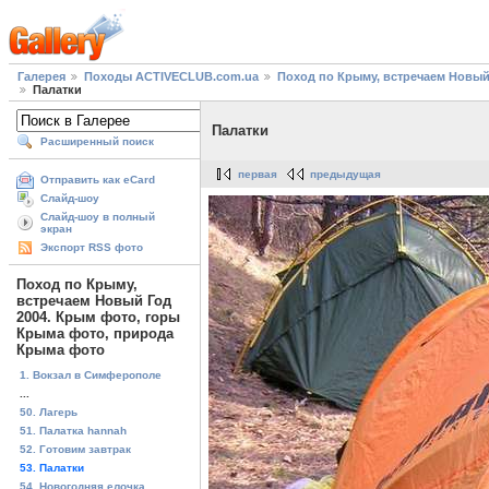
Галерея
Походы ACTIVECLUB.com.ua
Поход по Крыму, встречаем Новый
Палатки
Палатки
Расширенный поиск
первая
предыдущая
Отправить как eCard
Слайд-шоу
Слайд-шоу в полный
экран
Экспорт RSS фото
Поход по Крыму,
встречаем Новый Год
2004. Крым фото, горы
Крыма фото, природа
Крыма фото
1. Вокзал в Симферополе
...
50. Лагерь
51. Палатка hannah
52. Готовим завтрак
53. Палатки
54. Новогодняя елочка