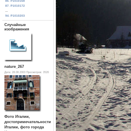
86. P1010168
87. P1010172
...
94. P1010203
Случайные
изображения
nature_267
Дата: 28.08.2003
Просмотров: 3526
Фото Италии,
достопримечательности
Италии, фото города