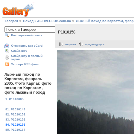
Галерея
Походы ACTIVECLUB.com.ua
Лыжный поход по Карпатам, февра
P1010156
Расширенный поиск
первая
предыдущая
Отправить как eCard
Слайд-шоу
Слайд-шоу в полный
экран
Экспорт RSS фото
Лыжный поход по
Карпатам, февраль
2005. Фото Карпат, фото
поход по Карпатам,
фото лыжный поход
1. P1010005
...
81. P1010148
82. P1010151
83. P1010152
84. P1010156
85. P1010167