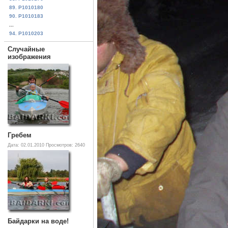
89. P1010180
90. P1010183
...
94. P1010203
Случайные
изображения
Гребем
Дата: 02.01.2010
Просмотров: 2640
Байдарки на воде!