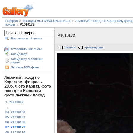
Галерея
Походы ACTIVECLUB.com.ua
Лыжный поход по Карпатам, февра
поход
P1010172
P1010172
Расширенный поиск
первая
предыдущая
Отправить как eCard
Слайд-шоу
Слайд-шоу в полный
экран
Экспорт RSS фото
Лыжный поход по
Карпатам, февраль
2005. Фото Карпат, фото
поход по Карпатам,
фото лыжный поход
1. P1010005
...
84. P1010156
85. P1010167
86. P1010168
87. P1010172
88. P1010176